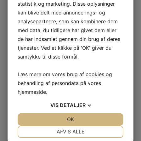
Skriv et svar
statistik og marketing. Disse oplysninger
Interactions
kan blive delt med annoncerings- og
Din e-mailadresse vil ikke blive publiceret.
analysepartnere, som kan kombinere dem
Krævede felter er markeret med
*
med data, du tidligere har givet dem eller
de har indsamlet gennem din brug af deres
Kommentar
*
tjenester. Ved at klikke på 'OK' giver du
samtykke til disse formål.
Læs mere om vores brug af cookies og
behandling af persondata på vores
hjemmeside.
VIS
DETALJER
Navn
*
JA
NEJ
OK
JA
NEJ
NØDVENDIGE
PRÆFERENCER
AFVIS ALLE