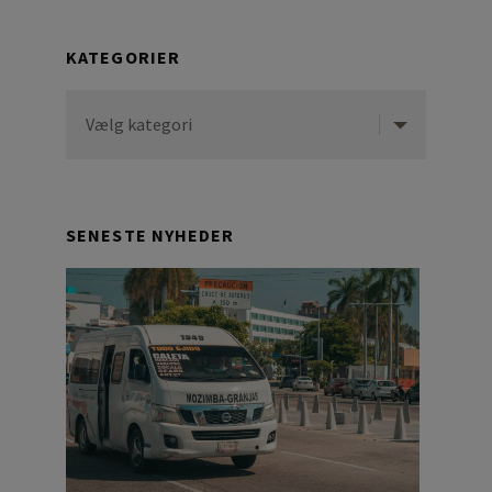
Primary
KATEGORIER
Sidebar
Kategorier
SENESTE NYHEDER