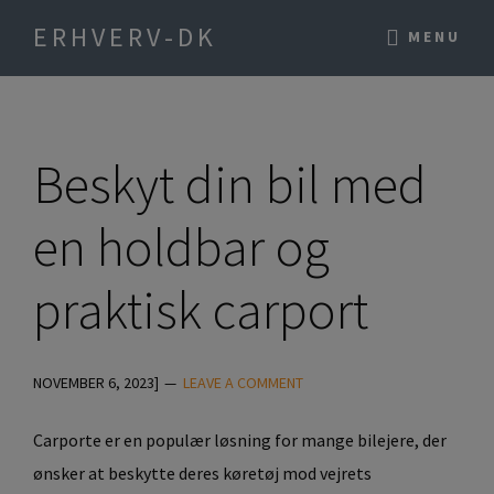
Skip
Skip
ERHVERV-DK
MENU
to
to
main
primary
content
sidebar
Beskyt din bil med
en holdbar og
praktisk carport
NOVEMBER 6, 2023
]
LEAVE A COMMENT
Carporte er en populær løsning for mange bilejere, der
ønsker at beskytte deres køretøj mod vejrets